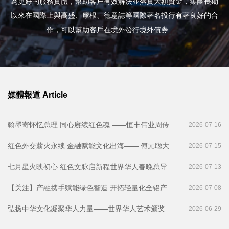
為更好的服務實體，幫助客戶有效解決並落實大額資金，集團長期
以來在國際上與高盛、摩根、德意誌等國際著名投行有著良好的合
作，可以幫助客戶在境外發行境外債券……
媒體報道 Article
翰墨寄怀忆总理 同心赓续红色魂 ——恒丰伟业周传雄与周恩来总理秘书纪东将军在京会晤 弘扬长征精神 践行初心使命 共绘红色文化新蓝图
2026-07-16
红色外交薪火永续 金融赋能文化出海—— 傅元聪大使、陈列参赞到访恒丰伟业，与周恩来总理侄孙周传雄共绘红色文化国际合作新篇章
2026-07-15
七月星火映初心 红色文脉启新程世界华人春晚总导演丁云海专程拜会恒丰伟业周传雄主席共谋红色文化全新发展格局
2026-07-13
【关注】产融携手赋能绿色智造 开拓轻量化全铝产业新赛道——华丽金秋董事长到京拜会恒丰伟业周传雄
2026-07-08
弘扬中华文化凝聚华人力量——世界华人艺术颁奖盛典在京举行恒丰伟业周传雄传承西花厅家风搭建文化艺术桥梁
2026-06-29