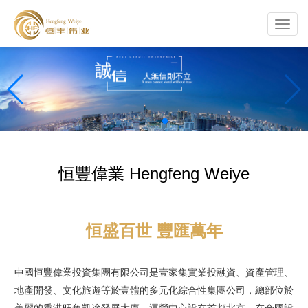
Toggl
navig
恒豐偉業 Hengfeng Weiye
恒盛百世 豐匯萬年
中國恒豐偉業投資集團有限公司是壹家集實業投融資、資產管理、
地產開發、文化旅遊等於壹體的多元化綜合性集團公司，總部位於