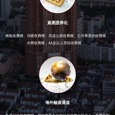
資產證券化
燃氣收費權、供暖收費權、高速公路收費權、公共事業的收費權，
水費收費權，4A及以上景區收費權……
海外融資通道