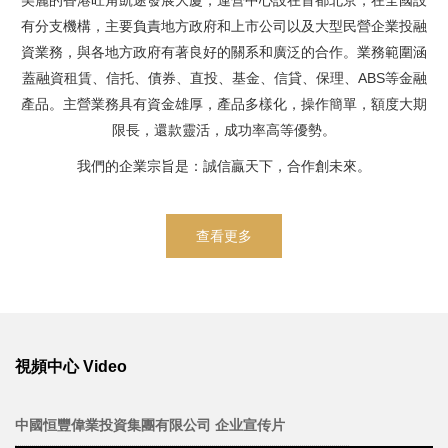
美麗的香港旺角凱途發展大廈，運營中心設在首都北京，在全國設
有分支機構，主要負責地方政府和上市公司以及大型民營企業投融
資業務，與各地方政府有著良好的關系和廣泛的合作。業務範圍涵
蓋融資租賃、信托、債券、直投、基金、信貸、保理、ABS等金融
產品。主營業務具有資金雄厚，產品多樣化，操作簡單，額度大期
限長，還款靈活，成功率高等優勢。
我們的企業宗旨是：誠信贏天下，合作創未來。
查看更多
視頻中心 Video
中國恒豐偉業投資集團有限公司 企业宣传片