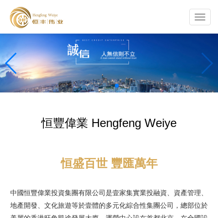
Toggl
navig
恒豐偉業 Hengfeng Weiye
恒盛百世 豐匯萬年
中國恒豐偉業投資集團有限公司是壹家集實業投融資、資產管理、
地產開發、文化旅遊等於壹體的多元化綜合性集團公司，總部位於