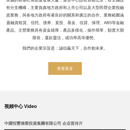
美麗的香港旺角凱途發展大廈，運營中心設在首都北京，在全國設
有分支機構，主要負責地方政府和上市公司以及大型民營企業投融
資業務，與各地方政府有著良好的關系和廣泛的合作。業務範圍涵
蓋融資租賃、信托、債券、直投、基金、信貸、保理、ABS等金融
產品。主營業務具有資金雄厚，產品多樣化，操作簡單，額度大期
限長，還款靈活，成功率高等優勢。
我們的企業宗旨是：誠信贏天下，合作創未來。
查看更多
視頻中心 Video
中國恒豐偉業投資集團有限公司 企业宣传片