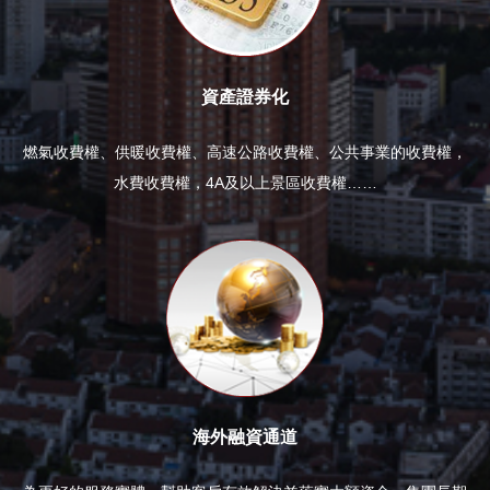
資產證券化
燃氣收費權、供暖收費權、高速公路收費權、公共事業的收費權，
水費收費權，4A及以上景區收費權……
海外融資通道