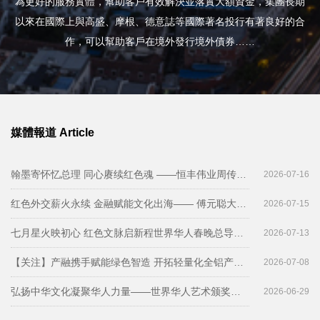
為更好的服務實體，幫助客戶有效解決並落實大額資金，集團長期
以來在國際上與高盛、摩根、德意誌等國際著名投行有著良好的合
作，可以幫助客戶在境外發行境外債券……
媒體報道 Article
翰墨寄怀忆总理 同心赓续红色魂 ——恒丰伟业周传雄与周恩来总理秘书纪东将军在京会晤 弘扬长征精神 践行初心使命 共绘红色文化新蓝图
2026-07-16
红色外交薪火永续 金融赋能文化出海—— 傅元聪大使、陈列参赞到访恒丰伟业，与周恩来总理侄孙周传雄共绘红色文化国际合作新篇章
2026-07-15
七月星火映初心 红色文脉启新程世界华人春晚总导演丁云海专程拜会恒丰伟业周传雄主席共谋红色文化全新发展格局
2026-07-13
【关注】产融携手赋能绿色智造 开拓轻量化全铝产业新赛道——华丽金秋董事长到京拜会恒丰伟业周传雄
2026-07-08
弘扬中华文化凝聚华人力量——世界华人艺术颁奖盛典在京举行恒丰伟业周传雄传承西花厅家风搭建文化艺术桥梁
2026-06-29