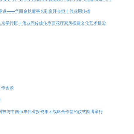
赛道——华丽金秋董事长到京拜会恒丰伟业周传雄
在京举行恒丰伟业周传雄传承西花厅家风搭建文化艺术桥梁
工作会谈
章
如科技与中国恒丰伟业投资集团战略合作签约仪式圆满举行