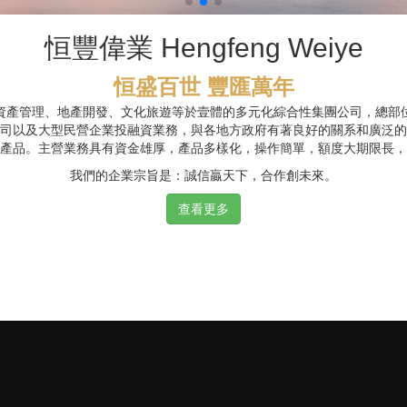
恒豐偉業 Hengfeng Weiye
恒盛百世 豐匯萬年
資產管理、地產開發、文化旅遊等於壹體的多元化綜合性集團公司，總部
司以及大型民營企業投融資業務，與各地方政府有著良好的關系和廣泛的
融產品。主營業務具有資金雄厚，產品多樣化，操作簡單，額度大期限長
我們的企業宗旨是：誠信贏天下，合作創未來。
查看更多