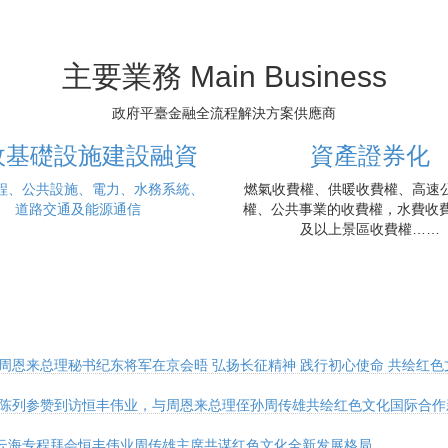
主要業務 Main Business
政府平臺金融全流程解決方案供應商
政基礎設施建設融資
資產證券化
程、公共設施、電力、水務系統、
燃氣收費權、供暖收費權、高速
道路交通及能源通信
權、公共事業的收費權，水費收費
及以上景區收費權……
周恩来总理秘书纪东将军在京会晤 弘扬长征精神 践行初心使命 共绘红色
、陈列参赞到访恒丰伟业，与周恩来总理侄孙周传雄共绘红色文化国际合作
云海专程拜会恒丰伟业周传雄主席共谋红色文化全新发展格局