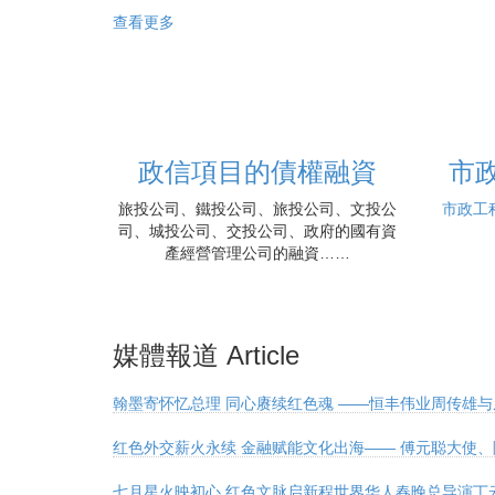
查看更多
政信項目的債權融資
市
旅投公司、鐵投公司、旅投公司、文投公
市政工
司、城投公司、交投公司、政府的國有資
產經營管理公司的融資……
媒體報道 Article
翰墨寄怀忆总理 同心赓续红色魂 ——恒丰伟业周传雄与
红色外交薪火永续 金融赋能文化出海—— 傅元聪大使
七月星火映初心 红色文脉启新程世界华人春晚总导演丁