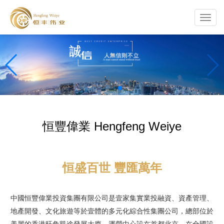
Toggl
navig
恒豐偉業 Hengfeng Weiye
恒盛百世 豐匯萬年
中國恒豐偉業投資集團有限公司是壹家集實業投融資、資產管理、
地產開發、文化旅遊等於壹體的多元化綜合性集團公司，總部位於