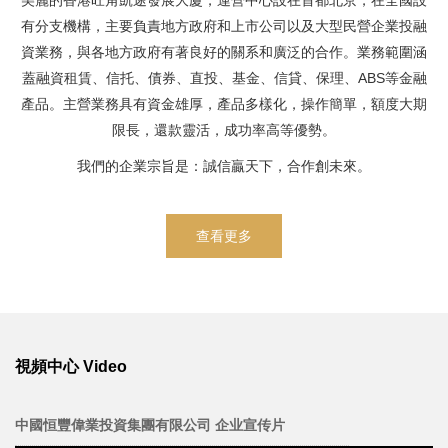
美麗的香港旺角凱途發展大廈，運營中心設在首都北京，在全國設
有分支機構，主要負責地方政府和上市公司以及大型民營企業投融
資業務，與各地方政府有著良好的關系和廣泛的合作。業務範圍涵
蓋融資租賃、信托、債券、直投、基金、信貸、保理、ABS等金融
產品。主營業務具有資金雄厚，產品多樣化，操作簡單，額度大期
限長，還款靈活，成功率高等優勢。
我們的企業宗旨是：誠信贏天下，合作創未來。
查看更多
視頻中心 Video
中國恒豐偉業投資集團有限公司 企业宣传片