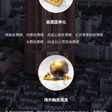
資產證券化
燃氣收費權、供暖收費權、高速公路收費權、公共事業的收費權，
水費收費權，4A及以上景區收費權……
海外融資通道