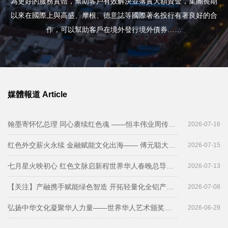
為更好的服務實體，幫助客戶有效解決並落實大額資金，集團長期
以來在國際上與高盛、摩根、德意誌等國際著名投行有著良好的合
作，可以幫助客戶在境外發行境外債券……
媒體報道 Article
翰墨寄怀忆总理 同心赓续红色魂 ——恒丰伟业周传雄与周恩来总理秘书纪东将军在京会晤 弘扬长征精神 践行初心使命 共绘红色文化新蓝图
2026-07-16
红色外交薪火永续 金融赋能文化出海—— 傅元聪大使、陈列参赞到访恒丰伟业，与周恩来总理侄孙周传雄共绘红色文化国际合作新篇章
2026-07-15
七月星火映初心 红色文脉启新程世界华人春晚总导演丁云海专程拜会恒丰伟业周传雄主席共谋红色文化全新发展格局
2026-07-13
【关注】产融携手赋能绿色智造 开拓轻量化全铝产业新赛道——华丽金秋董事长到京拜会恒丰伟业周传雄
2026-07-08
弘扬中华文化凝聚华人力量——世界华人艺术颁奖盛典在京举行恒丰伟业周传雄传承西花厅家风搭建文化艺术桥梁
2026-06-29