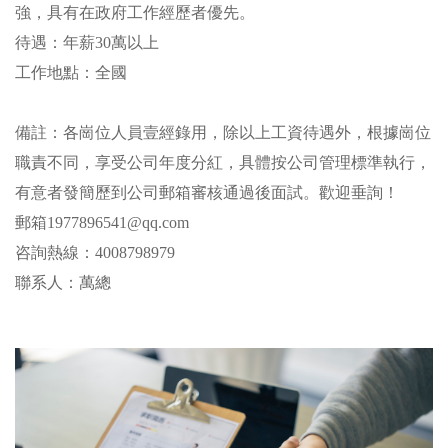
強，具有在政府工作經歷者優先。
待遇：年薪30萬以上
工作地點：全國
備註：各崗位人員壹經錄用，除以上工資待遇外，根據崗位
職責不同，享受公司年度分紅，具體按公司管理標準執行，
有意者發簡歷到公司郵箱審核通過後面試。歡迎垂詢！
郵箱1977896541@qq.com
咨詢熱線：4008798979
聯系人：萬總